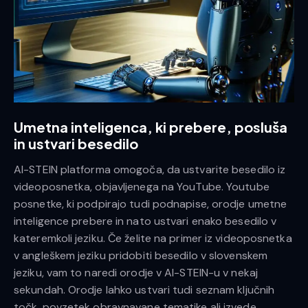
Umetna inteligenca, ki prebere, posluša
in ustvari besedilo
AI-STEIN platforma omogoča, da ustvarite besedilo iz
videoposnetka, objavljenega na YouTube. Youtube
posnetke, ki podpirajo tudi podnapise, orodje umetne
inteligence prebere in nato ustvari enako besedilo v
kateremkoli jeziku. Če želite na primer iz videoposnetka
v angleškem jeziku pridobiti besedilo v slovenskem
jeziku, vam to naredi orodje v AI-STEIN-u v nekaj
sekundah. Orodje lahko ustvari tudi seznam ključnih
točk, povzetek obravnavane tematike ali izvede